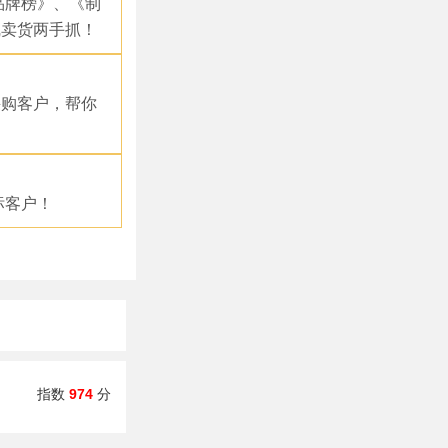
品牌榜》、《制
线卖货两手抓！
采购客户，帮你
标客户！
指数
974
分