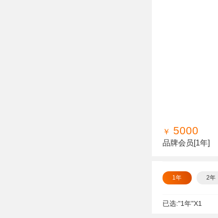
5000
￥
品牌会员
[1年]
1年
2年
已选:
"1年"
X
1