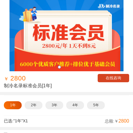
2800
在线咨询
￥
制冷名录标准会员
[1年]
1年
2年
3年
4年
5年
已选:
"1年"
X
1
2800
总额:￥